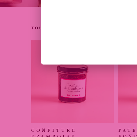
TOUT
COFFRETS
POTS
SACHETS
CONFITURE
PATE