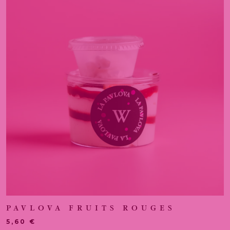
PAVLOVA FRUITS ROUGES
5,60
€