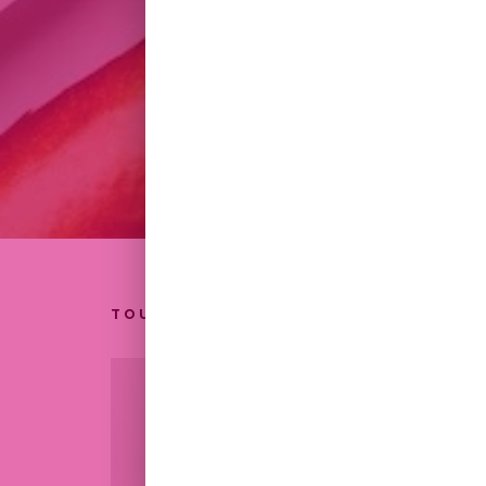
TOUT
QUICHES
SALADES
SANDWICHS G