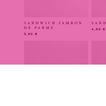
SANDWICH JAMBON
SAN
DE PARME
4,90
€
5,90
€