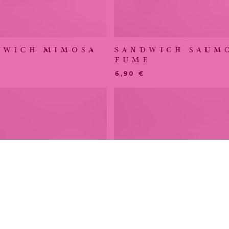
DWICH MIMOSA
SANDWICH SAUM
FUME
6,90
€