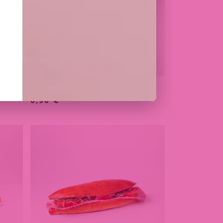
SANDWICH THON
6,90
€