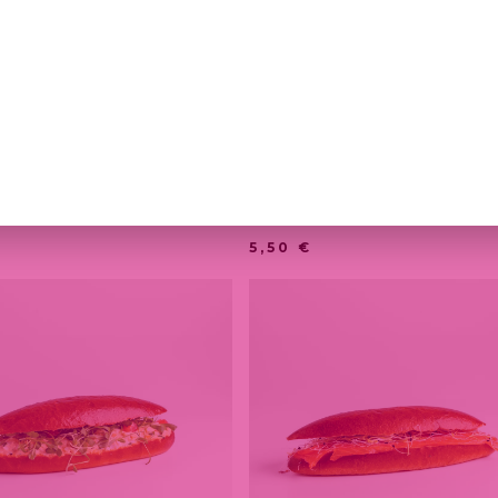
DWICH FROMAGE
SANDWICH
SSONNETTE
AMERICAIN
5,50
€