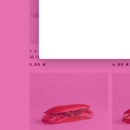
SANDWICH TOMATES
SAN
MOZZARELLA
CRE
5,90
€
4,90
€