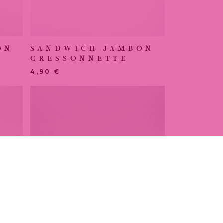
ON
SANDWICH JAMBON
CRESSONNETTE
4,90
€