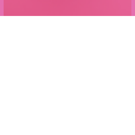
CRAQUELIN 500GR
8,50
€