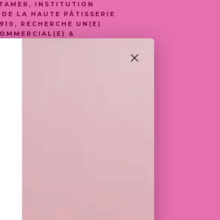
TAMER, INSTITUTION
DE LA HAUTE PÂTISSERIE
910, RECHERCHE UN(E)
COMMERCIAL(E) &
(VE) PASSIONNÉ(E) POUR
 ÉQUIPE ADMINISTRATIVE
E DE LA MAISON WITTAMER.
EZ ÉVOLUER DANS UNE
GIEUSE, RECONNUE POUR
E, SON SAVOIR‑FAIRE ET
 ICONIQUES ? CETTE
ST POUR VOUS.
 L'ÉQUIPE ADMINISTRATIVE,
 LE SUIVI DES CLIENTS B2B
OUTIQUES), VEILLE À LA
RVICE, AU BON
DES COMMANDES ET
PPORT ADMINISTRATIF AUX
'ENTREPRISE.