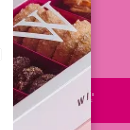
IL
 OU MASTER EN GESTION, COMMERCE,
ATION OU ÉQUIVALENT
EXPÉRIENCE (MINIMUM 1 AN) DANS UNE
IMILAIRE
U FRANÇAIS, NÉERLANDAIS ET ANGLAIS,
RE LANGUE EST UN ATOUT
S MINIMUM, CONTRAT D'ALTERNANCE
IRES FLEXIBLES, POUVANT INCLURE
RONNEMENT DYNAMIQUE.