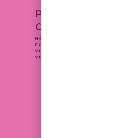
POSTULER À
CETTE OFFRE
NOUS VOUS INVITONS À REMPLIR LE
FORMULAIRE. NOUS VOUS REMERCI
VOTRE CANDIDATURE ET REVIENDR
VOUS DANS LES MEILLEURS DÉLAIS.