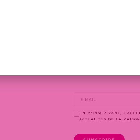
CV (PDF, DOC, DOCX - MAX 5MO)
Aucun fich
CHOISIR UN FICHIER
LETTRE DE MOTIVATION (PDF, DOC, D
Aucun fich
CHOISIR UN FICHIER
JE POSTULE
EN M'INSCRIVANT, J'ACC
ACTUALITÉS DE LA MAISO
S'INSCRIRE