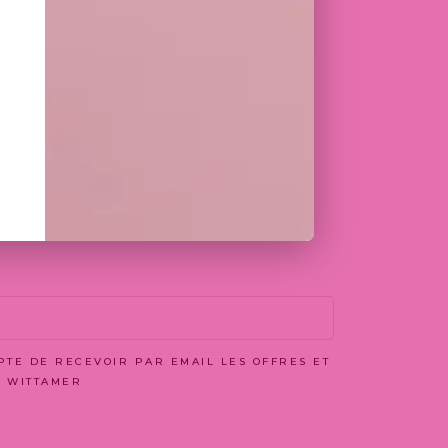
ier choisi
OCX - MAX 5MO)
ier choisi
EPTE DE RECEVOIR PAR EMAIL LES OFFRES ET
N WITTAMER