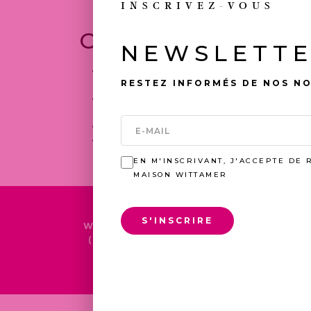
INSCRIVEZ-VOUS
COMPÉTENCE
NEWSLETT
MAÎTRISE DE MICROSOFT OFFICE ET D'UN
RESTEZ INFORMÉS DE NOS N
GESTION COMMERCIALE
EXCELLENTES CAPACITÉS RÉDACTIONNEL
OUTILS NUMÉRIQUES
ORGANISATION, RIGUEUR, AUTONOMIE ET
ORIENTATION CLIENT, ESPRIT D'ÉQUIPE, 
EXCELLENTES CAPACITÉS DE COMMUNICA
EN M'INSCRIVANT, J'ACCEPTE DE 
MAISON WITTAMER
S'INSCRIRE
WITTAMER OFFRE UN OU PLUSIEURS
(1 À 2 ANS) OU EN CDD/CDI SELO
SOIRÉES, FÉRIÉS OU 