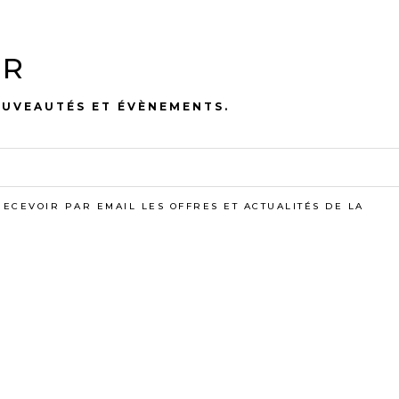
S
PROF
ER
 ERP OU LOGICIEL DE
BACHELIER
OUVEAUTÉS ET ÉVÈNEMENTS.
ADMINISTR
LES ET AISANCE AVEC LES
PREMIÈRE 
FONCTION S
 SENS DES PRIORITÉS
MAÎTRISE D
DISCRÉTION, RÉACTIVITÉ ET
TOUTE AUT
TION
RECEVOIR PAR EMAIL LES OFFRES ET ACTUALITÉS DE LA
 POSTES EN STAGE DE FIN D'ÉTUDES DE 6 MOI
N LES BESOINS ET LE PROFIL SÉLECTIONNÉ. HORA
WEEK-ENDS. TRAVAIL EN ÉQUIPE DANS UN ENVI