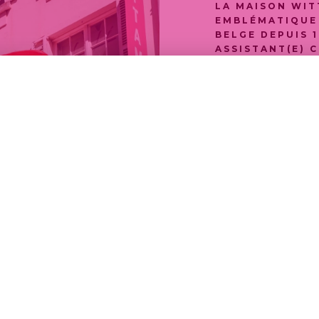
LA MAISON WIT
EMBLÉMATIQUE 
BELGE DEPUIS 1
ASSISTANT(E) 
ADMINISTRATIF
REJOINDRE SON
BASÉE AU SIÈG
VOUS SOUHAIT
MAISON PRESTI
SON EXCELLENC
SES CRÉATIONS
OPPORTUNITÉ E
EN SUPPORT DE
IL/ELLE ASSURE
ET B2C (HORS B
QUALITÉ DU SE
DÉROULEMENT 
APPORTE UN SU
ACTIVITÉS DE L