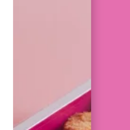
NSABILITÉS
I ADMINISTRATIF DES COMMANDES
PRIS DEVIS ET OFFRES
COMMANDES EN PRODUCTION ET
ÉPARATION, LIVRAISON ET
ÉCLAMATIONS ET ASSURER UN
T DE QUALITÉ
 LES BASES DE DONNÉES CLIENTS
URS
RIER, LES E-MAILS, LE
 L'ARCHIVAGE
L'AMÉLIORATION DES
UIVI DES PROJETS ET TABLEAUX
IVI DE CERTAINS FOURNISSEURS