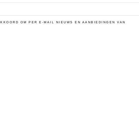
MUNTENDE KWALITEI
CREATIES
 AKKOORD OM PER E‑MAIL NIEUWS EN AANBIEDINGEN VAN