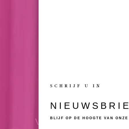
SCHRIJF U IN
NIEUWSBRI
EEN REFERE
BLIJF OP DE HOOGTE VAN ONZ
VAN TOPKWALI