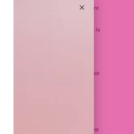
 en ligne. Les conditions applicables sont
validité ou leur interprétation relève de la
raires.
mment textes, images, représentations
es sous-jacentes – est protégé par le droit
TE INTERNET uniquement pour un usage
ielle, sous quelque forme que ce soit, est