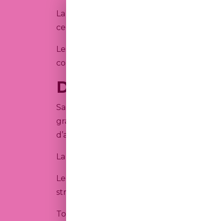
La COMPAGNIE se réserve le droit de modif
celles en vigueur au moment de l’utilisati
Les présentes conditions sont régies par le
compétence exclusive des tribunaux franco
Droits de propriété i
Sauf mention expresse contraire, l’ense
graphiques, logos, marques, bases de donné
d’auteur et les réglementations relatives à
La COMPAGNIE dispose des droits exclusifs
Le CLIENT est autorisé à consulter et, l
strictement personnel et privé.
Toute reproduction, diffusion, communicati