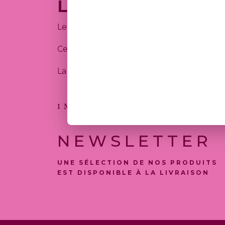
Liens externes
Le SITE INTERNET peut contenir des liens
Ces liens sont fournis à titre indicatif e
La COMPAGNIE décline toute responsabilité q
INSCRIVEZ-VOUS
NEWSLETTER
UNE SÉLECTION DE NOS PRODUITS
EST DISPONIBLE À LA LIVRAISON