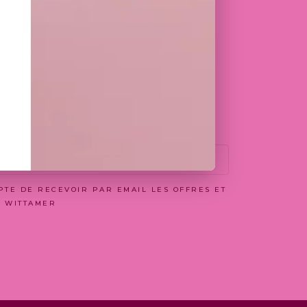
’information externes.
de la COMPAGNIE.
ormations figurant sur ces sites tiers.
EPTE DE RECEVOIR PAR EMAIL LES OFFRES ET
N WITTAMER