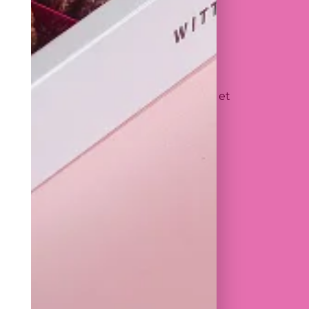
 toute responsabilité quant aux
ormations publiées sur le SITE INTERNET et
l personnalisé ou professionnel.
ure que ce soit, résultant :
n aux spécificités du CLIENT. La
on.