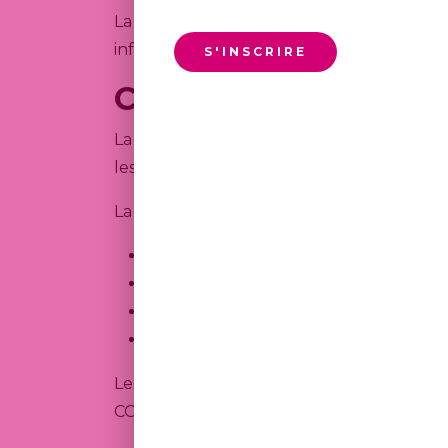
La COMPAGNIE ne contrôle pas le contenu 
informations ou interactions qui y figurent
S'INSCRIRE
Clause de non-respo
La COMPAGNIE met tout en œuvre pour assur
les APPS. Toutefois, elles sont fournies à
La COMPAGNIE ne peut être tenue respons
de l’utilisation du SITE INTERNET ou 
de l’inexactitude ou de l’obsolescence
d’une interruption temporaire ou défin
de liens hypertextes ou sources exter
Les documents, supports ou contenus mis 
COMPAGNIE décline toute responsabilité en