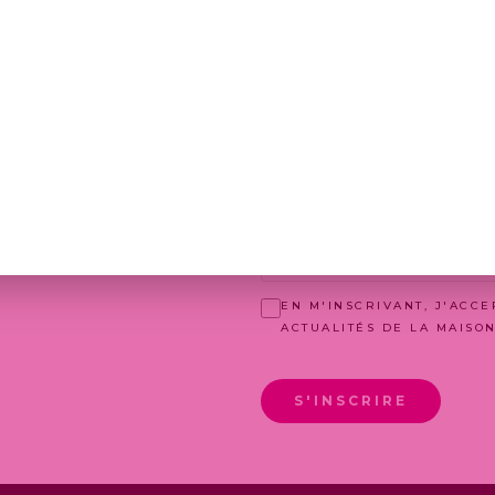
 hypertextes renvoyant vers d’autres sites ou sources d
t n’impliquent aucun contrôle, validation ni approbation 
uant au contenu, à la fiabilité ou à l’utilisation des inf
EN M'INSCRIVANT, J'ACC
ACTUALITÉS DE LA MAISO
S'INSCRIRE