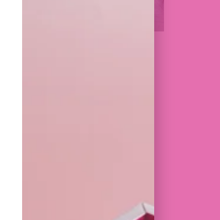
FORT JACO
CHAUSSÉE DE WATERLOO, 1359A
1180 UCCLE
T +32 2 315 15 10
LUN – DIM : 8H00 › 17H00