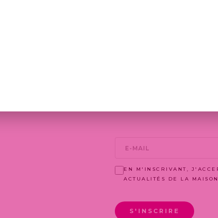
ANÉE ET
E VOS
CV (PDF, DOC, DOCX - MAX 5MO)
AUCUN FICHIER
CHOISIR UN FICHIER
JE POSTULE
EN M'INSCRIVANT, J'ACC
ACTUALITÉS DE LA MAISO
S'INSCRIRE