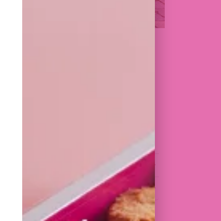
+
ISTRATION
(E) COMMERCIAL(E)
ATIF(VE) (H/F/X)
EUR.TRICE DE COMMANDES &
E (H/F/X)
CTION ATELIER
+
 EN BOUTIQUE
+