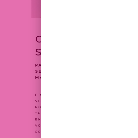
CANDIDATURE
SPONTANÉE
PASSION, EXIGENCE, SAVOIR-FAIRE 
SERVICE ANIMENT CHAQUE MÉTIER 
MAISON.
PRODUCTION CHOCOLATIÈRE, PÂTISSERIE, GL
VIENNOISERIE, VENTE, LOGISTIQUE OU FONCT
NOUS SOMMES TOUJOURS ATTENTIFS AUX PRO
TALENTUEUX SOUHAITANT ÉVOLUER DANS UN
ENVIRONNEMENT ARTISANAL ET HAUT DE GA
VOUS SOUHAITEZ REJOINDRE UNE ÉQUIPE E
CONTRIBUER À FAIRE VIVRE DES PRODUITS D