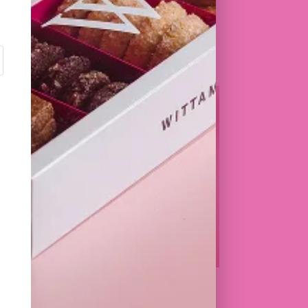
I
CARRE 50
76,00
€