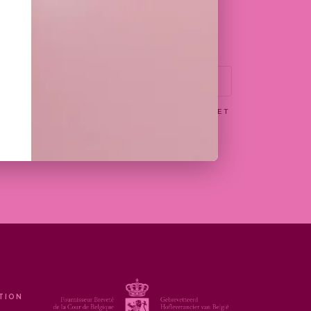
EPTE DE RECEVOIR PAR EMAIL LES OFFRES ET
N WITTAMER
TION