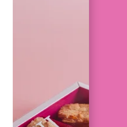
LANCS DU DOMAINE DU CHANT
UE MEILLEURE BULLE DU MONDE EN
ÉE D’UNE FINE COQUE DE
OIR ET BLANC, CETTE CRÉATION
TAMER SÉDUIT PAR SON ÉQUILIBRE
RE FRAÎCHEUR, DOUCEUR ET
€
RIX SONT TVAC
: LAIT, SOJA
 EN BOUTIQUE
RE PLAISIR