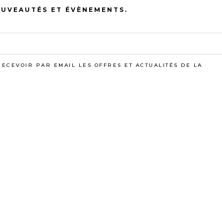
OUVEAUTÉS ET ÉVÈNEMENTS.
VOUS AIMEREZ AUSS
RECEVOIR PAR EMAIL LES OFFRES ET ACTUALITÉS DE LA
NDES LAIT-
MENDIANTS
R
ASSORTIS