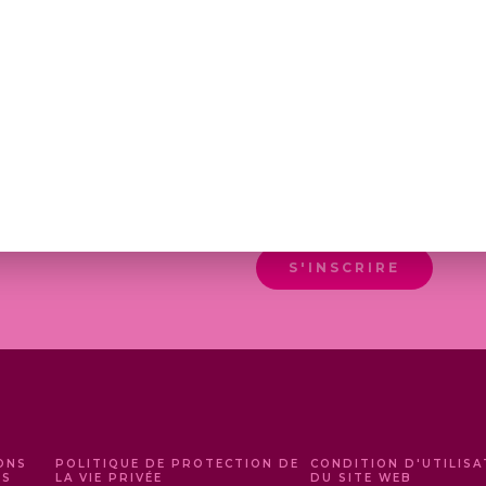
€
13,50
€
EN M'INSCRIVANT, J'ACC
ACTUALITÉS DE LA MAISO
S'INSCRIRE
ONS
POLITIQUE DE PROTECTION DE
CONDITION D'UTILISA
ES
LA VIE PRIVÉE
DU SITE WEB