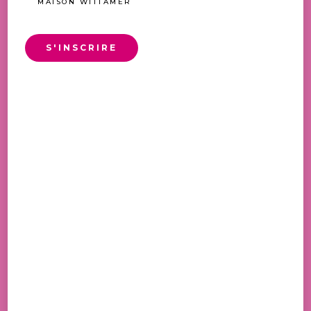
MAISON WITTAMER
S'INSCRIRE
CRAQUELIN 500GR
8,50
€
INSCRIVEZ-VOUS