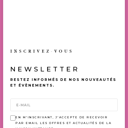
ALLERGÈNES: BLÉ, OEUFS, SOJA, LAIT,
AMANDE, LUPIN
DISPONIBLE EN BOUTIQUE
TOUJOURS UNE
OCCASION DE (SE) FAIRE
INSCRIVEZ-VOUS
PLAISIR
NEWSLETTER
VOUS AIMEREZ AUSSI
RESTEZ INFORMÉS DE NOS NOUVEAUTÉS
ET ÉVÈNEMENTS.
EN M'INSCRIVANT, J'ACCEPTE DE RECEVOIR
PAR EMAIL LES OFFRES ET ACTUALITÉS DE LA