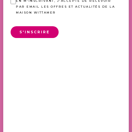
EN M'INSCRIVANT, J'ACCEPTE DE RECEVOIR
PAR EMAIL LES OFFRES ET ACTUALITÉS DE LA
MAISON WITTAMER
S'INSCRIRE
BRIOCHE NATURE 500GR
8,50
€