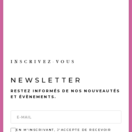
11,00
€
TOUS NOS PRIX SONT TVAC
ALLERGÈNES: LAIT
DISPONIBLE EN BOUTIQUE
INSCRIVEZ-VOUS
TOUJOURS UNE
OCCASION DE (SE) FAIRE
PLAISIR
NEWSLETTER
RESTEZ INFORMÉS DE NOS NOUVEAUTÉS
VOUS AIMEREZ AUSSI
ET ÉVÈNEMENTS.
EN M'INSCRIVANT, J'ACCEPTE DE RECEVOIR