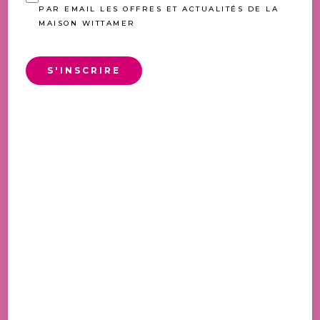
PAR EMAIL LES OFFRES ET ACTUALITÉS DE LA
MAISON WITTAMER
S'INSCRIRE
MERVEILLEUX
PLAGE
6,50
€
–
39,00
€
DE
PRIX :
6,50 €
À