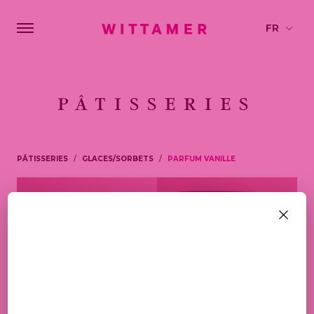
PÂTISSERIES
PÂTISSERIES
GLACES/SORBETS
PARFUM VANILLE