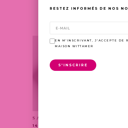
RESTEZ INFORMÉS DE NOS N
EN M'INSCRIVANT, J'ACCEPTE DE 
MAISON WITTAMER
S'INSCRIRE
SALADE DE SAUMON
SAN
MOZ
14,50
€