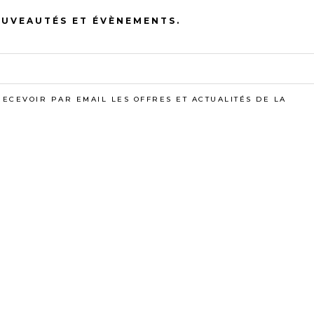
OUVEAUTÉS ET ÉVÈNEMENTS.
VOUS AIMEREZ AUSS
RECEVOIR PAR EMAIL LES OFFRES ET ACTUALITÉS DE LA
DWICH TOMATES
ARTICHAUT
ZARELLA
VINAIGRETTE