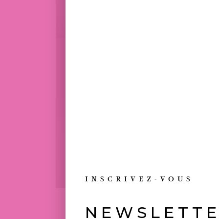
INSCRIVEZ-VOUS
NEWSLETT
TOUJOURS 