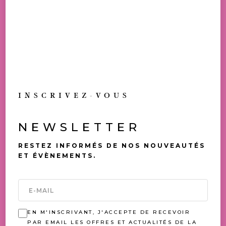
TOUS NOS PRIX SONT TVAC
ALLERGÈNES: LAIT, SOJA
DISPONIBLE EN BOUTIQUE
TOUJOURS UNE
INSCRIVEZ-VOUS
OCCASION DE (SE) FAIRE
PLAISIR
NEWSLETTER
VOUS AIMEREZ AUSSI
RESTEZ INFORMÉS DE NOS NOUVEAUTÉS
ET ÉVÈNEMENTS.
EN M'INSCRIVANT, J'ACCEPTE DE RECEVOIR
PAR EMAIL LES OFFRES ET ACTUALITÉS DE LA