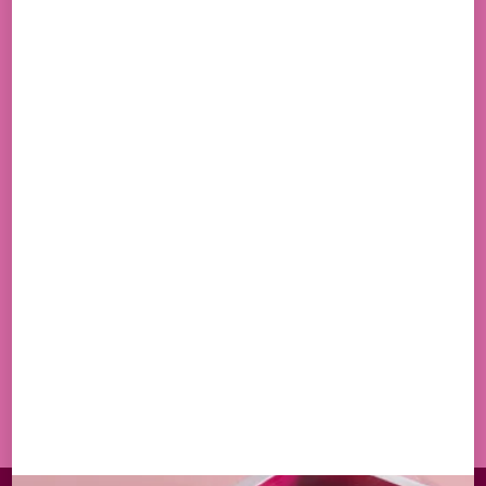
INSCRIVEZ-VOUS
NEWSLETTER
UNE SÉLECTION DE NOS PRODUITS EST
DISPONIBLE À LA LIVRAISON
EN M'INSCRIVANT, J'ACCEPTE DE RECEVOIR PAR
EMAIL LES OFFRES ET ACTUALITÉS DE LA MAISON
WITTAMER
S'INSCRIRE