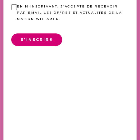
EN M'INSCRIVANT, J'ACCEPTE DE RECEVOIR
PAR EMAIL LES OFFRES ET ACTUALITÉS DE LA
MAISON WITTAMER
S'INSCRIRE
SABLE FRAISES-PISTACHE
PLAGE
7,00
€
–
30,00
€
DE
PRIX :