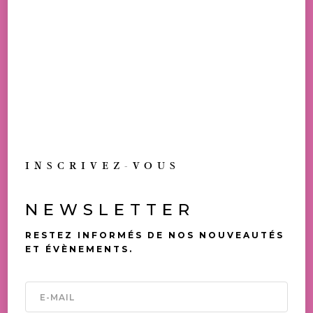
ENTRE DOUCEUR, FRAÎCHEUR ET
LÉGÈRETÉ.
30,00
€
À PARTIR DE
TOUS NOS PRIX SONT TVAC
ALLERGÈNES: OEUFS, LAIT, AMANDE
DISPONIBLE EN BOUTIQUE
INSCRIVEZ-VOUS
TOUJOURS UNE
OCCASION DE (SE) FAIRE
NEWSLETTER
PLAISIR
RESTEZ INFORMÉS DE NOS NOUVEAUTÉS
ET ÉVÈNEMENTS.
VOUS AIMEREZ AUSSI