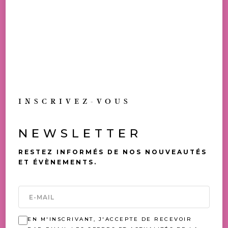
TOUS NOS PRIX SONT TVAC
ALLERGÈNES: LAIT, SOJA
DISPONIBLE EN BOUTIQUE
TOUJOURS UNE
INSCRIVEZ-VOUS
OCCASION DE (SE) FAIRE
PLAISIR
NEWSLETTER
VOUS AIMEREZ AUSSI
RESTEZ INFORMÉS DE NOS NOUVEAUTÉS
ET ÉVÈNEMENTS.
EN M'INSCRIVANT, J'ACCEPTE DE RECEVOIR