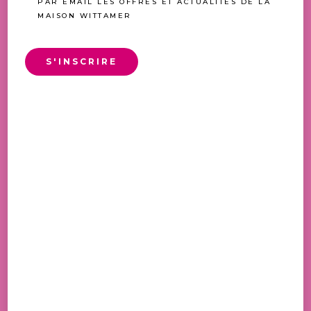
PAR EMAIL LES OFFRES ET ACTUALITÉS DE LA
MAISON WITTAMER
S'INSCRIRE
CARRE BATON
24,50
€