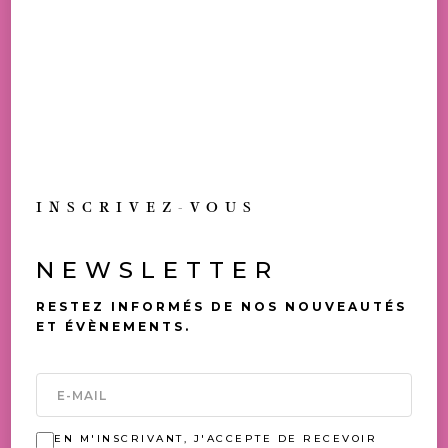
GOURMAND.
10,00
€
TOUS NOS PRIX SONT TVAC
DISPONIBLE EN BOUTIQUE
TOUJOURS UNE
INSCRIVEZ-VOUS
OCCASION DE (SE) FAIRE
PLAISIR
NEWSLETTER
VOUS AIMEREZ AUSSI
RESTEZ INFORMÉS DE NOS NOUVEAUTÉS
ET ÉVÈNEMENTS.
EN M'INSCRIVANT, J'ACCEPTE DE RECEVOIR