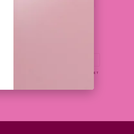
SE
FRUITS COUPES
E
10,00
€
:
0 €
0 €
EPTE DE RECEVOIR PAR EMAIL LES OFFRES ET
N WITTAMER