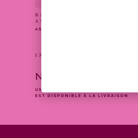
BABY SANDWICHS
CRO
ASSORTIS (X12)
260,
45,00
€
INSCRIVEZ-VOUS
NEWSLETTER
UNE SÉLECTION DE NOS PRODUITS
EST DISPONIBLE À LA LIVRAISON