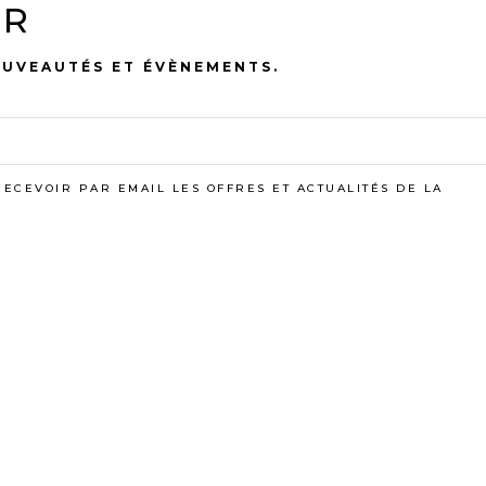
ER
DISPONIBLE
OUVEAUTÉS ET ÉVÈNEMENTS.
UNE OCCASION DE (SE) FAI
VOUS AIMEREZ AUSS
RECEVOIR PAR EMAIL LES OFFRES ET ACTUALITÉS DE LA