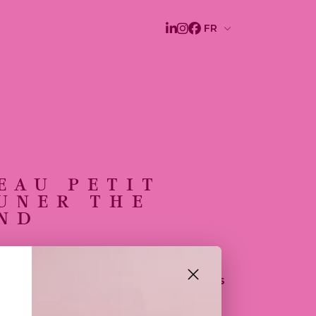
EAU PETIT
UNER THE
ND
S UN RÉVEIL D'EXCEPTION AVEC
ULE LA PLUS PRESTIGIEUSE,
UILIBRE ENTRE DOUCEURS SUCRÉES
 SALÉS. CE COFFRET GÉNÉREUX
ROISSANT ET UN PAIN AU