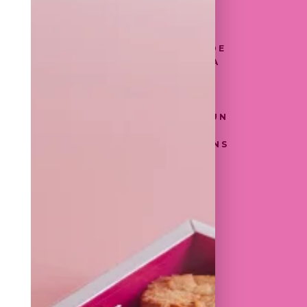
ROUSTILLANTS AVEC LEURS
TS DE BEURRE, CONFITURE ET
 TARTINER, UN JUS D'ORANGE
É, UN POT DE SALADE DE FRUITS DE
UN YAOURT ONCTUEUX AU GRANOLA
POUR LA TOUCHE TRAITEUR
SAVOUREZ DEUX TRANCHES DE
É DE QUALITÉ SUPÉRIEURE ET
IEUX PETITS SANDWICHS GARNIS. UN
PLET, ROYAL ET HAUT DE GAMME,
 CÉLÉBRER LES GRANDES OCCASIONS
DER UN DIMANCHE DE FÊTE À LA
€
RIX SONT TVAC
: CF LES ALLERGÈNES INDIQUÉS
H INDIVIDUEL, LAIT, BLÉ, LAIT,
AMANDE, SOJA