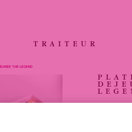
TRAITEUR
JEUNER THE LEGEND
PLAT
DEJE
LEGE
OFFREZ-VOU
NOTRE FORM
PARFAIT ÉQ
ET PLAISIRS
RÉUNIT UN C