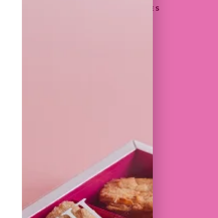
 DE 24 BOUCHÉS SALÉS MINIATURES
€
RIX SONT TVAC
: BLÉ, CRUSTACÉS, OEUFS,
OJA, LAIT, MOUTARDE, SULFITES,
 EN BOUTIQUE
RE PLAISIR