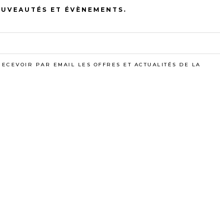
OUVEAUTÉS ET ÉVÈNEMENTS.
VOUS AIMEREZ AUSS
RECEVOIR PAR EMAIL LES OFFRES ET ACTUALITÉS DE LA
TEAU PETIT
SALADE DE FRUI
EUNER BIO
7,50
€