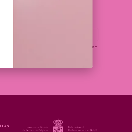
EPTE DE RECEVOIR PAR EMAIL LES OFFRES ET
N WITTAMER
TION