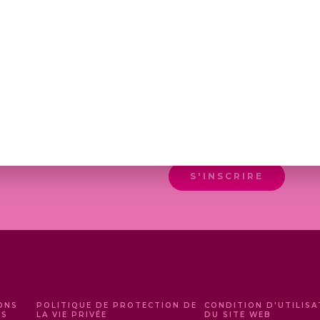
0
€
EN M'INSCRIVANT, J'ACC
ACTUALITÉS DE LA MAISO
S'INSCRIRE
ONS
POLITIQUE DE PROTECTION DE
CONDITION D'UTILISA
ES
LA VIE PRIVÉE
DU SITE WEB