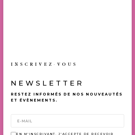
TOUS NOS PRIX SONT TVAC
ALLERGÈNES: FEUILLE DE RIZ, OEUF,
POISSON, SOJA, LAIT, LUPIN
DISPONIBLE EN BOUTIQUE
TOUJOURS UNE
INSCRIVEZ-VOUS
OCCASION DE (SE) FAIRE
PLAISIR
NEWSLETTER
VOUS AIMEREZ AUSSI
RESTEZ INFORMÉS DE NOS NOUVEAUTÉS
ET ÉVÈNEMENTS.
EN M'INSCRIVANT, J'ACCEPTE DE RECEVOIR