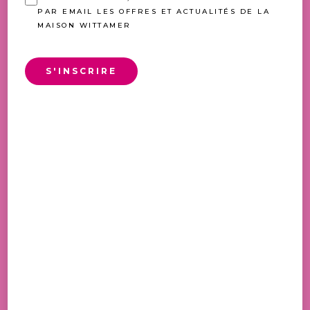
PAR EMAIL LES OFFRES ET ACTUALITÉS DE LA
MAISON WITTAMER
S'INSCRIRE
MACARON JOY
PLAGE
6,60
€
–
26,50
€
DE
PRIX :
6,60 €
À
26,50 €