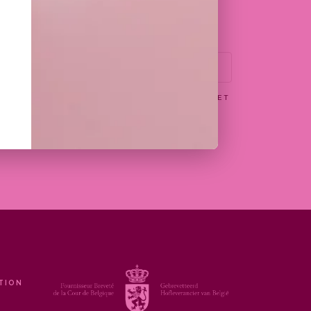
DE
PRIX :
6,50 €
À
 €
66,00 €
EPTE DE RECEVOIR PAR EMAIL LES OFFRES ET
N WITTAMER
TION