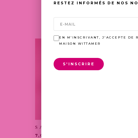
RESTEZ INFORMÉS DE NOS N
EN M'INSCRIVANT, J'ACCEPTE DE 
MAISON WITTAMER
S'INSCRIRE
SABLE MARRON
MER
PLAGE
7,00
€
–
30,00
€
6,50