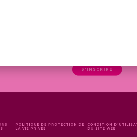
DE
DE
PRIX :
PRIX :
6,50 €
6,60 €
À
À
39,00 €
28,00
EN M'INSCRIVANT, J'ACC
ACTUALITÉS DE LA MAISO
S'INSCRIRE
ONS
POLITIQUE DE PROTECTION DE
CONDITION D'UTILISA
ES
LA VIE PRIVÉE
DU SITE WEB