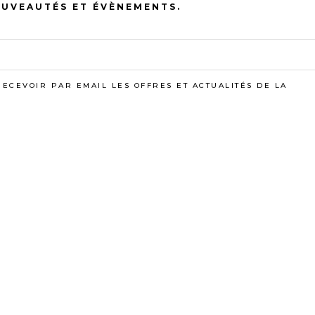
OUVEAUTÉS ET ÉVÈNEMENTS.
VOUS AIMEREZ AUSS
RECEVOIR PAR EMAIL LES OFFRES ET ACTUALITÉS DE LA
VEILLEUX
PARIS BREST
PLAGE
PLAGE
€
–
39,00
€
6,60
€
–
28,00
€