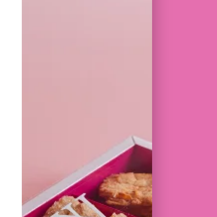
AU BEURRE ONCTUEUSE AU CAFÉ
 À UNE GANACHE AU CHOCOLAT
UN ÉQUILIBRE PARFAIT ENTRE
T FINESSE.
6,50
€
E
RIX SONT TVAC
 BLÉ, OEUFS, SOJA, LAIT,
PIN
 EN BOUTIQUE
RE PLAISIR