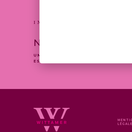
DE
PRIX :
7,00 €
À
INSCRIVEZ-VOUS
30,00 €
NEWSLETTER
UNE SÉLECTION DE NOS PRODUITS
EST DISPONIBLE À LA LIVRAISON
MENTI
LÉGAL