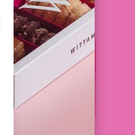
I
SAMBA
PLAGE
6,50
€
–
66,00
€