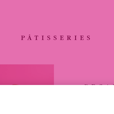
PÂTISSERIES
PECA
LE PECAN E
GLACE VANI
L’INTENSITÉ