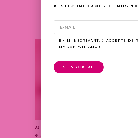
RESTEZ INFORMÉS DE NOS N
EN M'INSCRIVANT, J'ACCEPTE DE 
MAISON WITTAMER
S'INSCRIRE
MERVEILLEUX
ECL
PLAGE
6,50
€
–
39,00
€
4,60