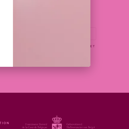
PLAGE
30,00
€
–
75,00
€
:
DE
0 €
PRIX :
30,00 €
 €
À
75,00 €
EPTE DE RECEVOIR PAR EMAIL LES OFFRES ET
N WITTAMER
TION