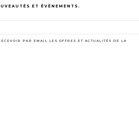
OUVEAUTÉS ET ÉVÈNEMENTS.
VOUS AIMEREZ AUSS
RECEVOIR PAR EMAIL LES OFFRES ET ACTUALITÉS DE LA
AIR CHOCOLAT
ELISABETH
PLAG
€
30,00
€
–
75,00
€