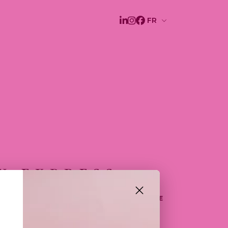
N EXPRESS
XPRESS MARIE L’ONCTUOSITÉ D’UNE
LLE DÉLICATEMENT PARFUMÉE À
 SUBTILE D’UNE GLACE MOKA.