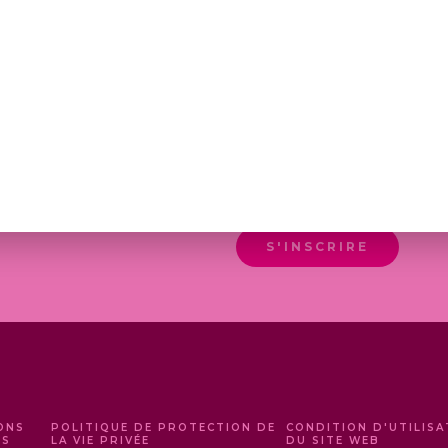
DE
PRIX 
30,0
À
75,00
EN M'INSCRIVANT, J'ACC
ACTUALITÉS DE LA MAISO
S'INSCRIRE
ONS
POLITIQUE DE PROTECTION DE
CONDITION D'UTILISA
ES
LA VIE PRIVÉE
DU SITE WEB