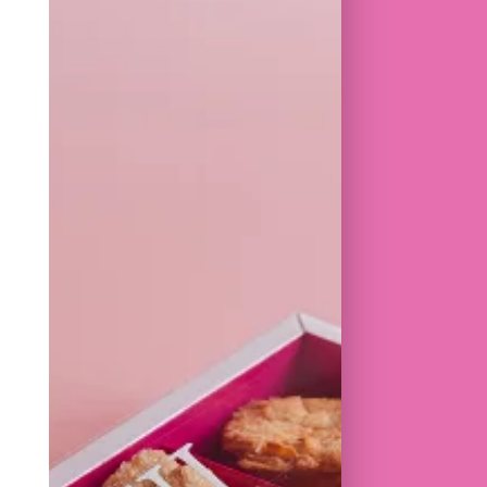
AR DES NOIX DE PÉCAN
ENT CARAMÉLISÉES, CETTE
LACÉE RÉVÈLE UN ÉQUILIBRE
TRE DOUCEUR, NOTES TORRÉFIÉES
T GOURMAND, POUR UNE
 RICHE ET INTENSÉMENT
ANTE.
30,00
€
E
RIX SONT TVAC
: BLÉ, OEUFS, LAIT, AMANDE
 EN BOUTIQUE
RE PLAISIR