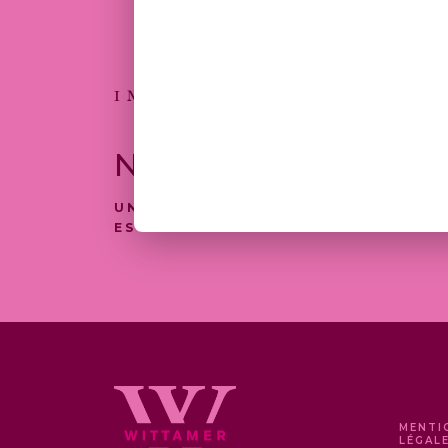
DE
PRIX :
6,50 €
À
39,00 €
INSCRIVEZ-VOUS
NEWSLETTER
UNE SÉLECTION DE NOS PRODUITS
EST DISPONIBLE À LA LIVRAISON
MENTI
LÉGAL