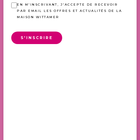
EN M'INSCRIVANT, J'ACCEPTE DE RECEVOIR
PAR EMAIL LES OFFRES ET ACTUALITÉS DE LA
MAISON WITTAMER
S'INSCRIRE
QUICHE SAUMON FUME
ASPERGES
PLAGE
7,50
€
–
24,00
€
DE
PRIX :